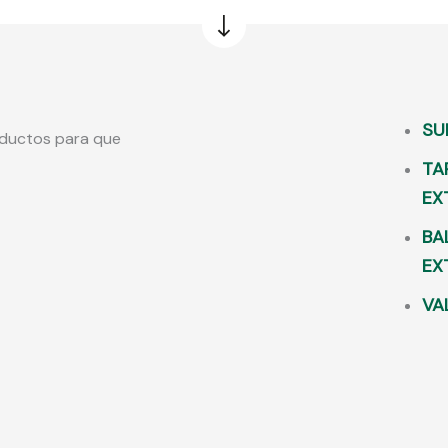
SU
oductos para que
TA
EX
BA
EX
VA