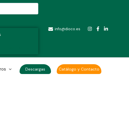
info@dioco.es
s
los resultados
ros
Descargas
Catálogo y Contacto