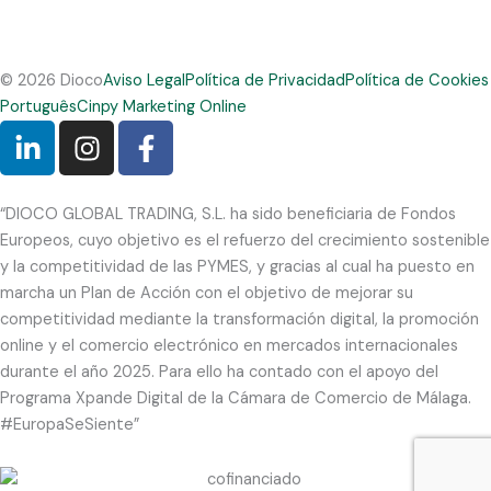
© 2026 Dioco
Aviso Legal
Política de Privacidad
Política de Cookies
Português
Cinpy Marketing Online
L
I
F
i
n
a
n
s
c
k
t
e
“DIOCO GLOBAL TRADING, S.L. ha sido beneficiaria de Fondos
e
a
b
Europeos, cuyo objetivo es el refuerzo del crecimiento sostenible
d
g
o
y la competitividad de las PYMES, y gracias al cual ha puesto en
i
r
o
marcha un Plan de Acción con el objetivo de mejorar su
n
a
k
competitividad mediante la transformación digital, la promoción
-
m
-
online y el comercio electrónico en mercados internacionales
durante el año 2025. Para ello ha contado con el apoyo del
i
f
Programa Xpande Digital de la Cámara de Comercio de Málaga.
n
#EuropaSeSiente”