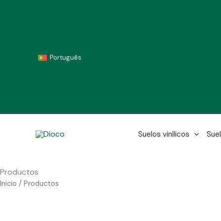
Ir
al
contenido
Português
Suelos vinílicos
Suel
Productos
Inicio
/ Productos