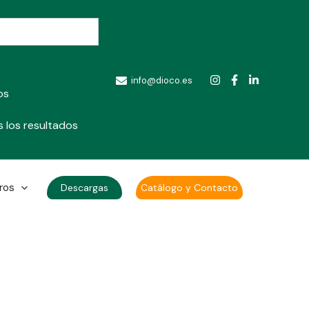
info@dioco.es
os
 los resultados
ros
Descargas
Catálogo y Contacto