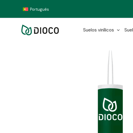
Ir
Português
al
contenido
Suelos vinílicos
Suel