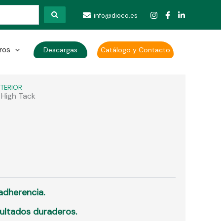
info@dioco.es
ros
Descargas
Catálogo y Contacto
NTERIOR
 High Tack
 adherencia.
sultados duraderos.