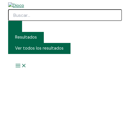
Search
Ir
...
al
contenido
Resultados
Ver todos los resultados