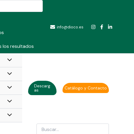
info@dioco.es
os
 los resultados
Descarg
Catálogo y Contacto
as
Search
...