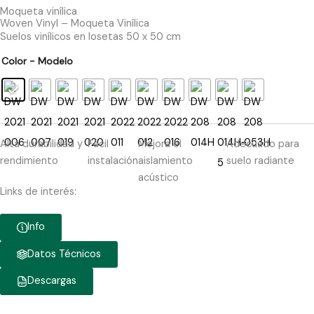
Moqueta vinílica
Woven Vinyl – Moqueta Vinílica
Suelos vinílicos en losetas 50 x 50 cm
Color - Modelo
Alta durabilidad y
Fácil
Mejora el
Adecuado para
rendimiento
instalación
aislamiento
suelo radiante
acústico
Links de interés:
Info
Datos Técnicos
Descargas