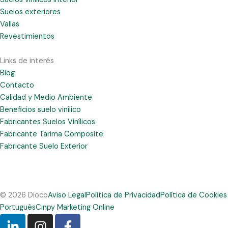
Suelos exteriores
Vallas
Revestimientos
Links de interés
Blog
Contacto
Calidad y Medio Ambiente
Beneficios suelo vinílico
Fabricantes Suelos Vinílicos
Fabricante Tarima Composite
Fabricante Suelo Exterior
© 2026 Dioco
Aviso Legal
Política de Privacidad
Política de Cookies
Português
Cinpy Marketing Online
L
I
F