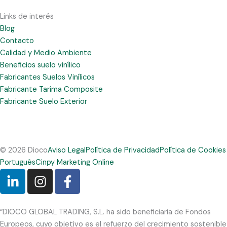
Links de interés
Blog
Contacto
Calidad y Medio Ambiente
Beneficios suelo vinílico
Fabricantes Suelos Vinílicos
Fabricante Tarima Composite
Fabricante Suelo Exterior
© 2026 Dioco
Aviso Legal
Política de Privacidad
Política de Cookies
Português
Cinpy Marketing Online
L
I
F
i
n
a
n
s
c
k
t
e
“DIOCO GLOBAL TRADING, S.L. ha sido beneficiaria de Fondos
e
a
b
Europeos, cuyo objetivo es el refuerzo del crecimiento sostenible