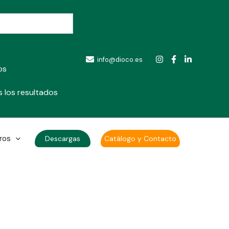
info@dioco.es
os
 los resultados
ros
Descargas
Catálogo y Contacto