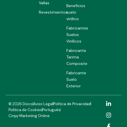
Vallas
Beneficios
Revestimientos
suelo
vinílico
Fabricantes
Suelos
Vinílicos
Fabricante
Tarima
Composite
Fabricante
Suelo
Exterior
L
I
F
© 2026 Dioco
Aviso Legal
Política de Privacidad
i
n
a
Política de Cookies
Português
n
s
c
Cinpy Marketing Online
k
t
e
e
a
b