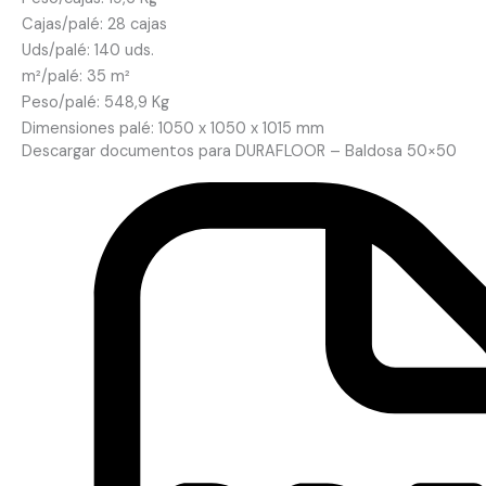
Cajas/palé: 28 cajas
Uds/palé: 140 uds.
m²/palé: 35 m²
Peso/palé: 548,9 Kg
Dimensiones palé: 1050 x 1050 x 1015 mm
Descargar documentos para DURAFLOOR – Baldosa 50×50