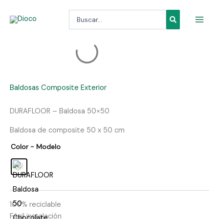
Ir
Search
al
...
contenido
Baldosas Composite Exterior
DURAFLOOR – Baldosa 50×50
Baldosa de composite 50 x 50 cm
Color - Modelo
100% reciclable
Fácil instalación