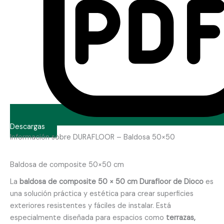
Descargas
Información sobre DURAFLOOR – Baldosa 50×50
Baldosa de composite 50×50 cm
La
baldosa de composite 50 × 50 cm Durafloor de Dioco
es
una solución práctica y estética para crear superficies
exteriores resistentes y fáciles de instalar. Está
especialmente diseñada para espacios como
terrazas,