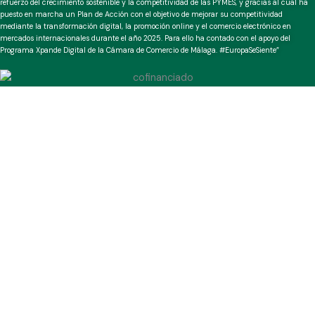
refuerzo del crecimiento sostenible y la competitividad de las PYMES, y gracias al cual ha
puesto en marcha un Plan de Acción con el objetivo de mejorar su competitividad
mediante la transformación digital, la promoción online y el comercio electrónico en
mercados internacionales durante el año 2025. Para ello ha contado con el apoyo del
Programa Xpande Digital de la Cámara de Comercio de Málaga. #EuropaSeSiente”