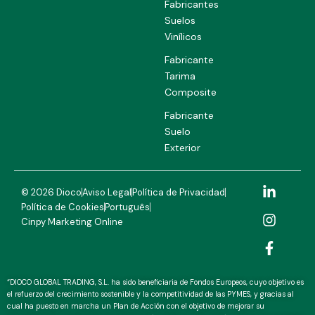
Fabricantes
Suelos
Vinílicos
Fabricante
Tarima
Composite
Fabricante
Suelo
Exterior
L
I
F
© 2026 Dioco
Aviso Legal
Política de Privacidad
i
n
a
Política de Cookies
Português
n
s
c
Cinpy Marketing Online
k
t
e
e
a
b
d
g
o
i
r
o
n
a
k
“DIOCO GLOBAL TRADING, S.L. ha sido beneficiaria de Fondos Europeos, cuyo objetivo es
-
m
-
el refuerzo del crecimiento sostenible y la competitividad de las PYMES, y gracias al
cual ha puesto en marcha un Plan de Acción con el objetivo de mejorar su
i
f